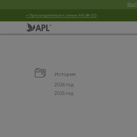
ВЫГ
+ Присоединиться к семье APL® GO
История
2026 год
2025 год