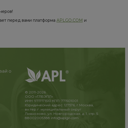
неров!
вает перед вами платформа
APLGO.COM
и
вай о
© 2011-2026
ООО «ГЛБЭПЛ»
ИНН: 9717171510 КПП: 771501001
Юридический адрес: 127576, г.Москва,
вн.тер.г. муниципальный округ
Лианозово, ул. Новгородская, д. 1, стр. 5
88002005388
info@aplgo.com