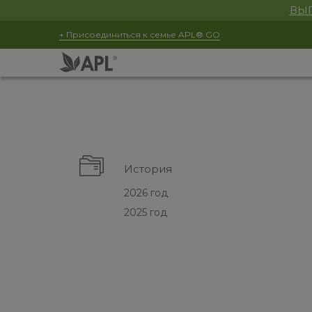
ВЫГ
+ Присоединиться к семье APL® GO
История
2026 год
2025 год