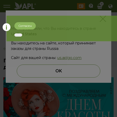
0
Согласен
История
Мы определили, что Вы находитесь в стране
2026 год
2025 год
United States
Вы находитесь на сайте, который принимает
заказы для страны Russia
назад
Сайт для вашей страны:
us.aplgo.com
Поздравляем с Международным
днем красоты
OK