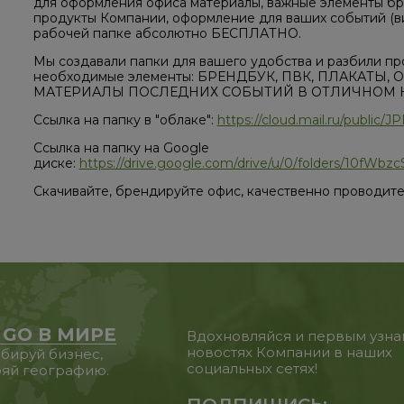
для оформления офиса материалы, важные элементы бр
продукты Компании, оформление для ваших событий (виз
рабочей папке абсолютно БЕСПЛАТНО.
Мы создавали папки для вашего удобства и разбили пр
необходимые элементы: БРЕНДБУК, ПВК, ПЛАКАТЫ
МАТЕРИАЛЫ ПОСЛЕДНИХ СОБЫТИЙ В ОТЛИЧНОМ К
Ссылка на папку в "облаке":
https://cloud.mail.ru/public
Ссылка на папку на Google
диске:
https://drive.google.com/drive/u/0/folders/1
Скачивайте, брендируйте офис, качественно проводите
 GO В МИРЕ
Вдохновляйся и первым узна
новостях Компании в наших
бируй бизнес,
социальных сетях!
яй географию.