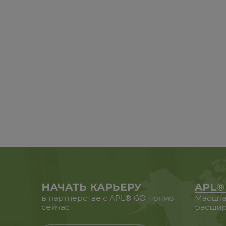
НАЧАТЬ КАРЬЕРУ
APL®
в партнерстве с APL® GO прямо
Масшта
сейчас
расшир