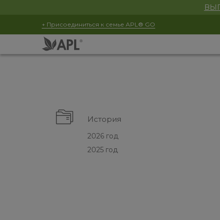
ВЫГ
+ Присоединиться к семье APL® GO
История
2026 год
2025 год