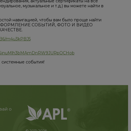
ендирования, актуальные сертификаты на все
уальное, музыкальное и т.д.) вы можете найти в
остой навигацией, чтобы вам было проще найти
, ОФОРМЛЕНИЕ СОБЫТИЙ, ФОТО И ВИДЕО
АЧЕСТВЕ.
/JPB6/m4u3kPBJ5
0fWbzcSinuMlh3bMAmDnRW9JURpOCHob
 системные события!
вай о
© 2011-2026