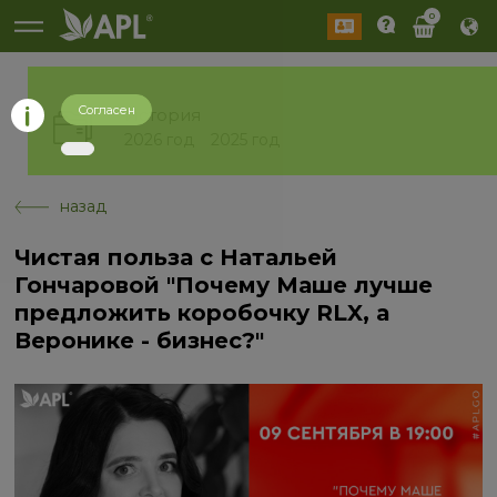
0
Согласен
История
2026 год
2025 год
назад
Чистая польза с Натальей
Гончаровой "Почему Маше лучше
предложить коробочку RLX, а
Веронике - бизнес?"