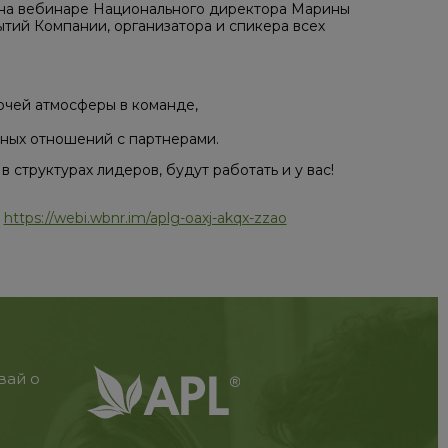
к, на вебинаре Национального директора Марины
тий Компании, организатора и спикера всех
очей атмосферы в команде,
ных отношений с партнерами.
 структурах лидеров, будут работать и у вас!
:
https://webi.wbnr.im/aplg-oaxj-akqx-zzao
вай о