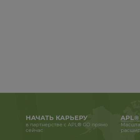
НАЧАТЬ КАРЬЕРУ
APL®
в партнерстве с APL® GO прямо
Масшта
сейчас
расшир