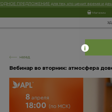
ОДНОЕ ПРЕДЛОЖЕНИЕ для тех, кто ценит время и ден
Магазин
ЗД
Мы определили, что Вы находитесь в стране
United States
Вы находитесь на сайте, который принимает заказы для
страны Russia
Сайт для вашей страны:
us.aplgo.com
назад
OK
Вебинар во вторник: атмосфера дов