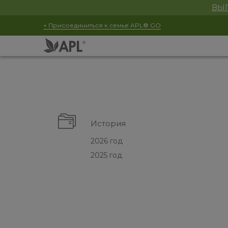
ВЫГ
+ Присоединиться к семье APL® GO
История
2026 год
2025 год