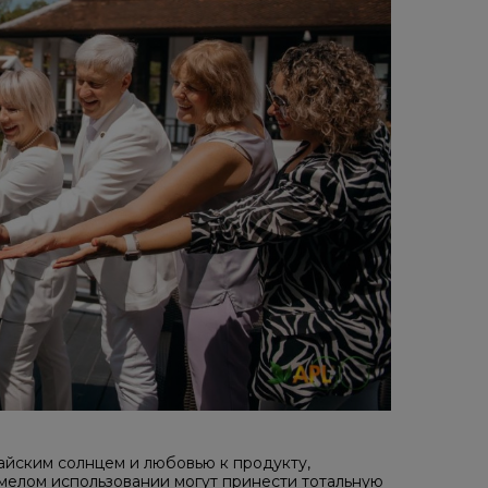
айским солнцем и любовью к продукту,
умелом использовании могут принести тотальную