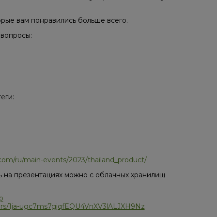
орые вам понравились больше всего.
 вопросы:
еги:
.com/ru/main-events/2023/thailand_product/
ть на презентациях можно с облачных хранилищ
p
olders/1ja-ugc7ms7gjqfEQU4VnXV3lALJXH9Nz