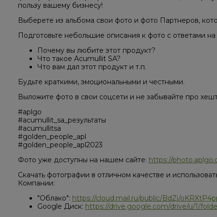
пользу вашему бизнесу!
Выберете из альбома свои фото и фото Партнеров, кот
Подготовьте небольшие описания к фото с ответами на
Почему вы любите этот продукт?
Что такое Acumullit SA?
Что вам дал этот продукт и т.п.
Будьте краткими, эмоциональными и честными.
Выложите фото в свои соцсети и не забывайте про хешт
#aplgo
#acumullit_sa_результаты
#acumullitsa
#golden_people_apl
#golden_people_apl2023
Фото уже доступны на нашем сайте:
https://photo.aplgo
Скачать фотографии в отличном качестве и использова
Компании:
"Облако":
https://cloud.mail.ru/public/BdZj/oKRXtP4p
Google Диск:
https://drive.google.com/drive/u/1/f