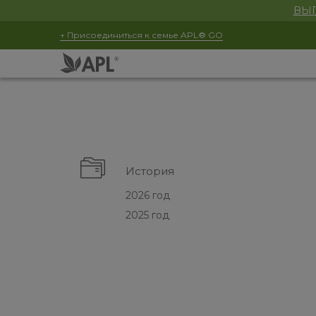
ВЫГ
+ Присоединиться к семье APL® GO
История
2026 год
2025 год