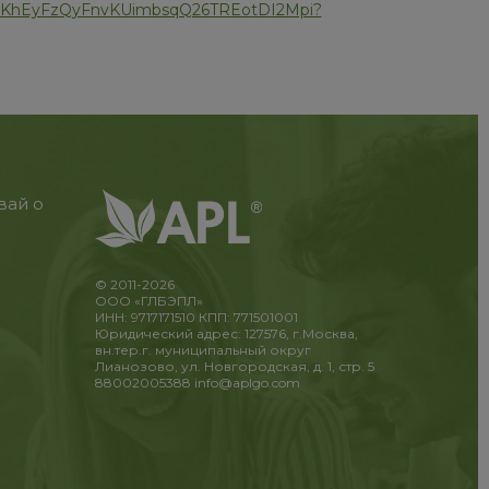
ers/1KhEyFzQyFnvKUimbsqQ26TREotDI2Mpi?
вай о
© 2011-2026
ООО «ГЛБЭПЛ»
ИНН: 9717171510 КПП: 771501001
Юридический адрес: 127576, г.Москва,
вн.тер.г. муниципальный округ
Лианозово, ул. Новгородская, д. 1, стр. 5
88002005388
info@aplgo.com