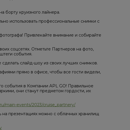
а борту круизного лайнера.
ильно использовать профессиональные снимки с
 фотографа! Привлекайте внимание и собирайте
своих соцсетях. Отметьте Партнеров на фото,
ештеги события.
 сделать слайд-шоу из своих лучших снимков.
фиями прямо в офисе, чтобы все гости видели,
го события в Компании APL GO! Правильное
кими, они станут предметом гордости, их
ru/main-events/2023/cruise_partnery/
ть на презентациях можно с облачных хранилищ
v