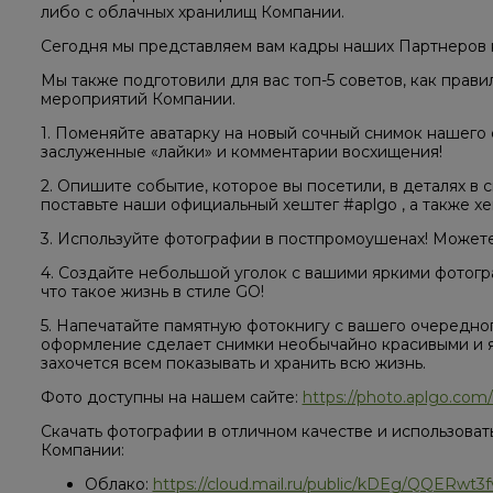
либо с облачных хранилищ Компании.
Сегодня мы представляем вам кадры наших Партнеров н
Мы также подготовили для вас топ-5 советов, как прав
мероприятий Компании.
1. Поменяйте аватарку на новый сочный снимок нашего
заслуженные «лайки» и комментарии восхищения!
2. Опишите событие, которое вы посетили, в деталях в 
поставьте наши официальный хештег #aplgo , а также х
3. Используйте фотографии в постпромоушенах! Можете
4. Создайте небольшой уголок с вашими яркими фотогра
что такое жизнь в стиле GO!
5. Напечатайте памятную фотокнигу с вашего очередно
оформление сделает снимки необычайно красивыми и яр
захочется всем показывать и хранить всю жизнь.
Фото доступны на нашем сайте:
https://photo.aplgo.com/
Скачать фотографии в отличном качестве и использова
Компании:
Облако:
https://cloud.mail.ru/public/kDEg/QQERwt3f