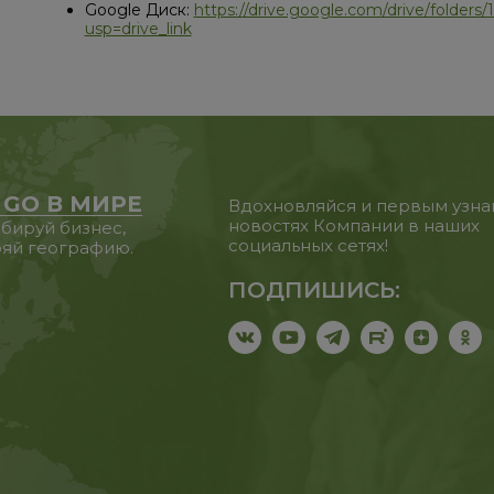
Google Диск:
https://drive.google.com/drive/fold
usp=drive_link
 GO В МИРЕ
Вдохновляйся и первым узна
новостях Компании в наших
бируй бизнес,
социальных сетях!
яй географию.
ПОДПИШИСЬ: