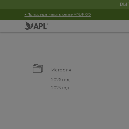
ВЫГ
+ Присоединиться к семье APL® GO
История
2026 год
2025 год