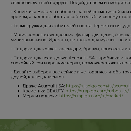
свекрови, лучшей подруге. Подойдет всем и смотрится 
- Косметика Beauty в наборе с нашей косметичкой или 
кремом, а радость заботы о себе и улыбки своему отра
- Термокружки для любителей спорта. Герметичная, удоб
- Магия черного: ежедневник, футляр для денег, флешка
минималистично. И, кстати, не только для мужчин, но и 
- Подарки для коллег: календари, брелки, попсокеты и 
- Подарки для всех: драже Acumullit SA - пробники и 
спокойный сон и крепкие нервы, возможность жить пол
- Давайте выберем все сейчас и не торопясь, чтобы точ
друзей, коллег, клиентов.
Драже Acumullit SA:
https://ru.aplgo.com/ru/acumulli
Косметика BEAUTY:
https://ru.aplgo.com/ru/beauty/
Мерч и подарки:
https://ru.aplgo.com/ru/market/