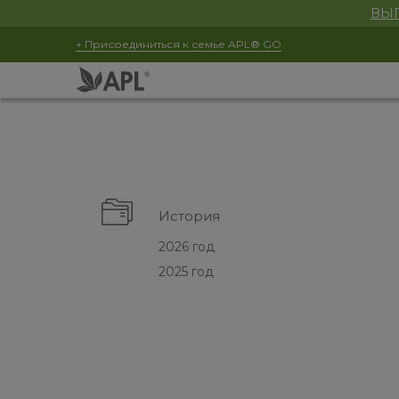
ВЫГ
+ Присоединиться к семье APL® GO
История
2026 год
2025 год