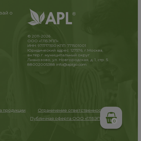
вай о
© 2011-2026
ООО «ГЛБЭПЛ»
ИНН: 9717171510 КПП: 771501001
Юридический адрес: 127576, г.Москва,
вн.тер.г. муниципальный округ
Лианозово, ул. Новгородская, д. 1, стр. 5
88002005388
info@aplgo.com
та продукции
Ограничение ответственности
Публичная оферта ООО «ГЛБЭПЛ»
0