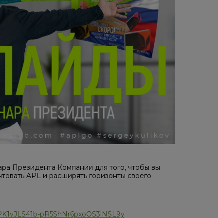
ра Президента Компании для того, чтобы вы
нтовать APL и расширять горизонты своего
s/15PK1vJLS41b-pR5ShNr6pxoOS3lNSL9y