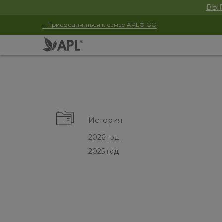
ВЫГ
+ Присоединиться к семье APL® GO
История
2026 год
2025 год