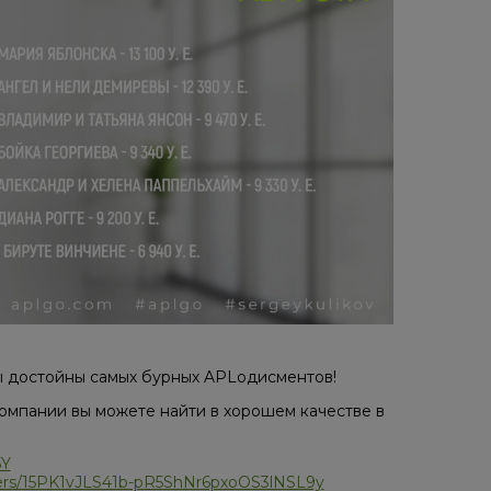
ы достойны самых бурных APLодисментов!
омпании вы можете найти в хорошем качестве в
5Y
olders/15PK1vJLS41b-pR5ShNr6pxoOS3lNSL9y