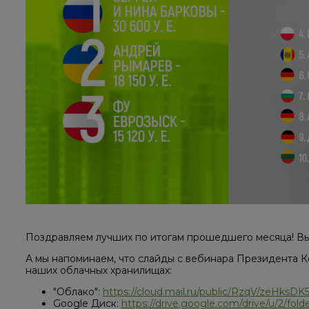
Поздравляем лучших по итогам прошедшего месяца! В
А мы напоминаем, что слайды с вебинара Президента К
наших облачных хранилищах:
"Облако":
https://cloud.mail.ru/public/RzqV/zeHksDK
Google Диск:
https://drive.google.com/drive/u/2/f