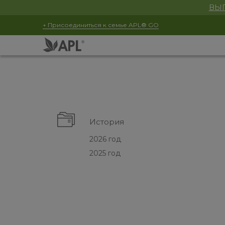
ВЫГ
+ Присоединиться к семье APL® GO
История
2026 год
2025 год