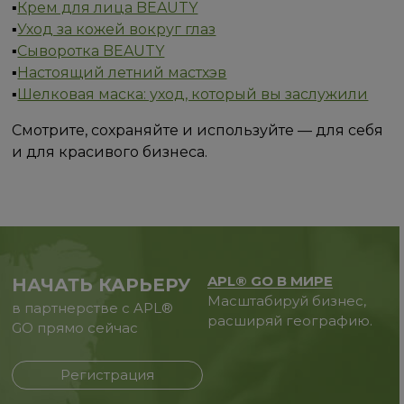
▪️
Крем для лица BEAUTY
▪️
Уход за кожей вокруг глаз
▪️
Сыворотка BEAUTY
▪️
Настоящий летний мастхэв
▪️
Шелковая маска: уход, который вы заслужили
Смотрите, сохраняйте и используйте — для себя
и для красивого бизнеса.
APL® GO В МИРЕ
НАЧАТЬ КАРЬЕРУ
Масштабируй бизнес,
в партнерстве с APL®
расширяй географию.
GO прямо сейчас
Регистрация