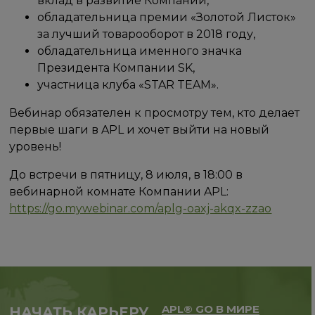
вклад в развитие Компании,
обладательница премии «Золотой Листок»
за лучший товарооборот в 2018 году,
обладательница именного значка
Президента Компании SK,
участница клуба «STAR TEAM».
Вебинар обязателен к просмотру тем, кто делает
первые шаги в APL и хочет выйти на новый
уровень!
До встречи в пятницу, 8 июля, в 18:00 в
вебинарной комнате Компании APL:
https://go.mywebinar.com/aplg-oaxj-akqx-zzao
APL® GO В МИРЕ
НАЧАТЬ КАРЬЕРУ