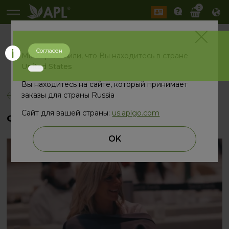
0
Согласен
История
Мы определили, что Вы находитесь в стране
2026 год
2025 год
United States
Вы находитесь на сайте, который принимает
заказы для страны Russia
назад
Сайт для вашей страны:
us.aplgo.com
Форум RISE в одной минуте
OK