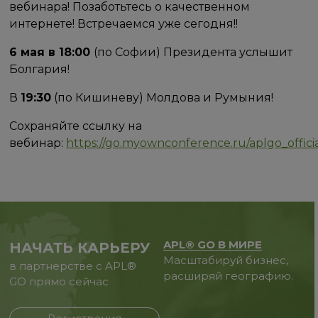
вебинара! Позаботьтесь о качественном
интернете! Встречаемся уже сегодня!!
6 мая в 18:00
(по Софии) Президента услышит
Болгария!
В
19:30
(по Кишиневу) Молдова и Румыния!
Сохраняйте ссылку на
вебинар:
https://go.myownconference.ru/aplgo_offici
APL® GO В МИРЕ
НАЧАТЬ КАРЬЕРУ
Масштабируй бизнес,
в партнерстве с APL®
расширяй географию.
GO прямо сейчас