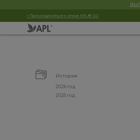
ВЫГ
+ Присоединиться к семье APL® GO
История
2026 год
2025 год