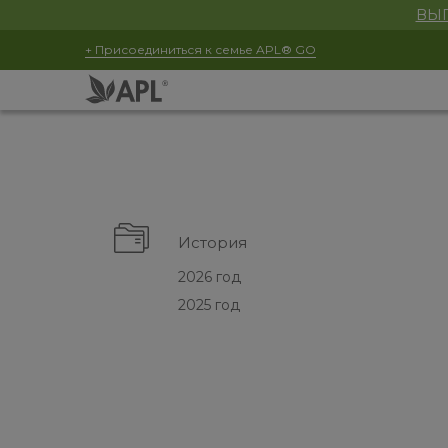
ВЫГ
+ Присоединиться к семье APL® GO
История
2026 год
2025 год