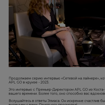
Продолжаем серию интервью «Сетевой на лайнере», ко
APL GO в круизе - 2023.
Это интервью с Премьер-Директором APL GO из Коста-
вашего времени. Более того, оно способно вас вдохнови
Вслушайтесь в ответы Элиаса. Он искренне счастлив б
виденьем с вами. Приятного просмотра!