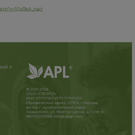
atch?v=1QsRbA_hacI
вай о
© 2011-2026
ООО «ГЛБЭПЛ»
ИНН: 9717171510 КПП: 771501001
Юридический адрес: 127576, г.Москва,
вн.тер.г. муниципальный округ
Лианозово, ул. Новгородская, д. 1, стр. 5
88002005388
info@aplgo.com