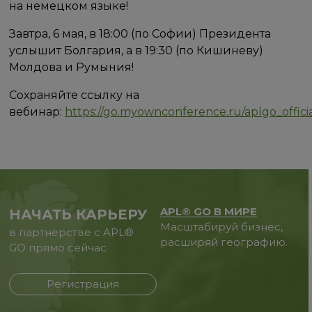
на немецком языке!
Завтра, 6 мая, в 18:00 (по Софии) Президента
услышит Болгария, а в 19:30 (по Кишиневу)
Молдова и Румыния!
Сохраняйте ссылку на
вебинар:
https://go.myownconference.ru/aplgo_offici
APL® GO В МИРЕ
НАЧАТЬ КАРЬЕРУ
Масштабируй бизнес,
в партнерстве с APL®
расширяй географию.
GO прямо сейчас
Регистрация