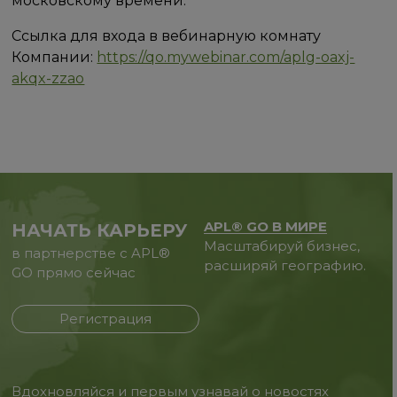
московскому времени.
Ссылка для входа в вебинарную комнату
Компании:​​
https://qo.mywebinar.com/aplg-oaxj-
akqx-zzao
APL® GO В МИРЕ
НАЧАТЬ КАРЬЕРУ
Масштабируй бизнес,
в партнерстве с APL®
расширяй географию.
GO прямо сейчас
Регистрация
Вдохновляйся и первым узнавай о новостях