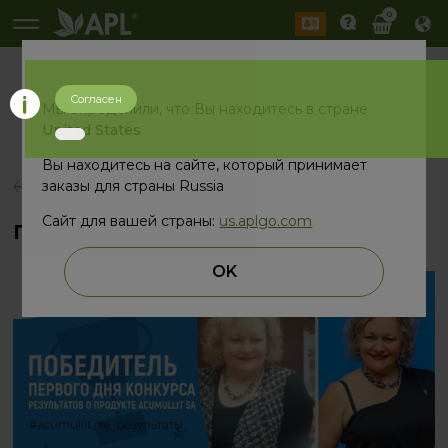
0
Согласен
История
Мы определили, что Вы находитесь в стране
2026 год
2025 год
United States
Вы находитесь на сайте, который принимает
заказы для страны Russia
назад
Сайт для вашей страны:
us.aplgo.com
Победитель первого дня
OK