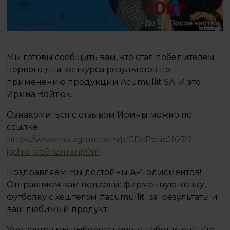
Мы готовы сообщить вам, кто стал победителем
первого дня конкурса результатов по
применению продукции Acumullit SA. И это
Ирина Войтюк.
Ознакомиться с отзывом Ирины можно по
ссылке:
https://www.instagram.com/p/CDcPoucJf07/?
igshid=ab5nzmixnp0m
Поздравляем! Вы достойны APLодисментов!
Отправляем вам подарки: фирменную кепку,
футболку с хештегом #acumullit_sa_результаты и
ваш любимый продукт.
Уже завтра мы выберем нового победителя! Кто