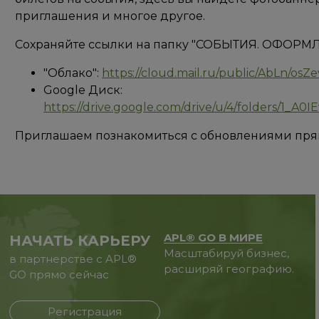
приглашения и многое другое. ⠀
Сохраняйте ссылки на папку "СОБЫТИЯ. ОФОРМ
"Облако":
https://cloud.mail.ru/public/AbLn/os
Google Диск:
https://drive.google.com/drive/u/4/folders/1
Приглашаем познакомиться с обновлениями прям
APL® GO В МИРЕ
НАЧАТЬ КАРЬЕРУ
Масштабируй бизнес,
в партнерстве с APL®
расширяй географию.
GO прямо сейчас
Регистрация