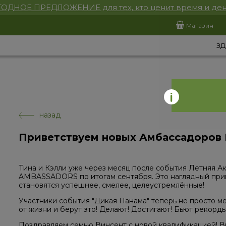
ОДНОЕ ПРЕДЛОЖЕНИЕ для тех, кто ценит время и ден
Магазин
ЗД
назад
Приветствуем новых Амбассадоров
Тина и Кэлли уже через месяц после события Летняя А
AMBASSADORS по итогам сентября. Это наглядный прим
становятся успешнее, смелее, целеустремлённые!
Участники события "Дикая Панама" теперь не просто ме
от жизни и берут это! Делают! Достигают! Бьют рекорды
Поздравляем семью Винсент с новой квалификацией! В