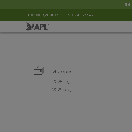
ВЫГ
+ Присоединиться к семье APL® GO
История
2026 год
2025 год