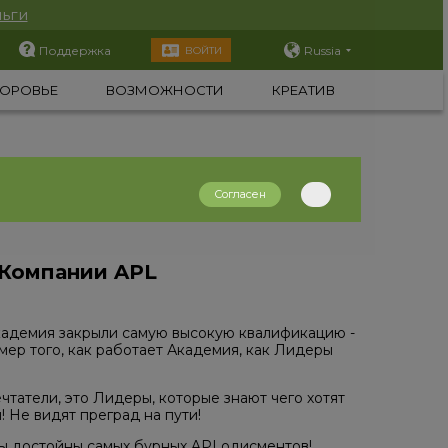
ьги
Поддержка
Russia
ВОЙТИ
ОРОВЬЕ
ВОЗМОЖНОСТИ
КРЕАТИВ
Согласен
 Компании APL
кадемия закрыли самую высокую квалификацию -
ер того, как работает Академия, как Лидеры
чтатели, это Лидеры, которые знают чего хотят
! Не видят преград на пути!
ы достойны самых бурных APLодисментов!