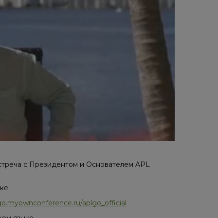
встреча с Президентом и Основателем APL
ке.
/go.myownconference.ru/aplgo_official
ком языке.