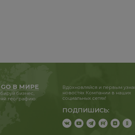
 GO В МИРЕ
Вдохновляйся и первым узна
новостях Компании в наших
бируй бизнес,
социальных сетях!
яй географию.
ПОДПИШИСЬ: