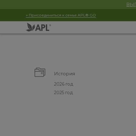
ВЫГ
+ Присоединиться к семье APL® GO
История
2026 год
2025 год