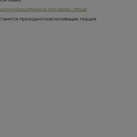
/live.myownconference.com/aplgo_official
останется президентская мотивация, порция