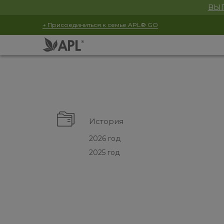
ВЫГ
+ Присоединиться к семье APL® GO
История
2026 год
2025 год