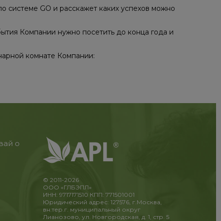
по системе GO и расскажет каких успехов можно
бытия Компании нужно посетить до конца года и
нарной комнате Компании:​​
вай о
© 2011-2026
ООО «ГЛБЭПЛ»
ИНН: 9717171510 КПП: 771501001
Юридический адрес: 127576, г.Москва,
вн.тер.г. муниципальный округ
Лианозово, ул. Новгородская, д. 1, стр. 5