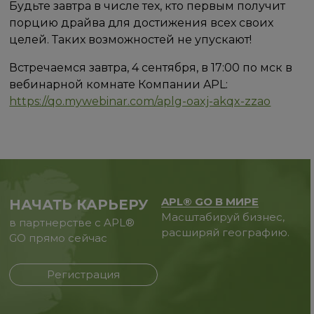
Будьте завтра в числе тех, кто первым получит
порцию драйва для достижения всех своих
целей. Таких возможностей не упускают!
Встречаемся завтра, 4 сентября, в 17:00 по мск в
вебинарной комнате Компании APL:
https://qo.mywebinar.com/aplg-oaxj-akqx-zzao
APL® GO В МИРЕ
НАЧАТЬ КАРЬЕРУ
Масштабируй бизнес,
в партнерстве с APL®
расширяй географию.
GO прямо сейчас
Регистрация