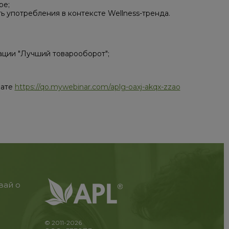
ре;
ть употребления в контексте Wellness-тренда.
нации "Лучший товарооборот";
нате
https://qo.mywebinar.com/aplg-oaxj-akqx-zzao
вай о
© 2011-2026