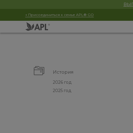
ВЫГ
+ Присоединиться к семье APL® GO
История
2026 год
2025 год