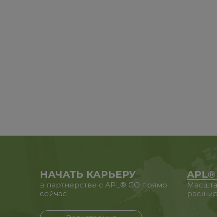
НАЧАТЬ КАРЬЕРУ
APL®
в партнерстве с APL® GO прямо
Масшта
сейчас
расшир