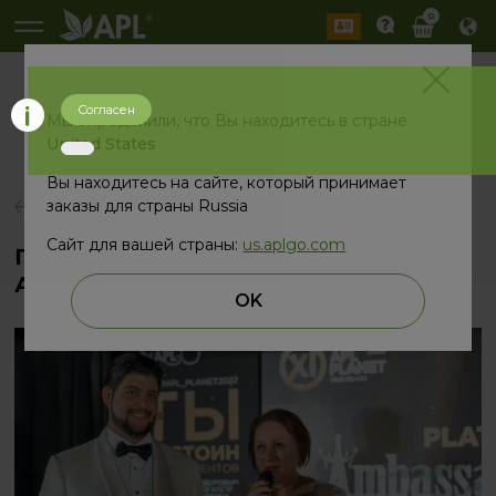
0
Согласен
История
Мы определили, что Вы находитесь в стране
2026 год
2025 год
United States
Вы находитесь на сайте, который принимает
заказы для страны Russia
назад
Сайт для вашей страны:
us.aplgo.com
Первый в истории APL Платиновый
Амбассадор
OK