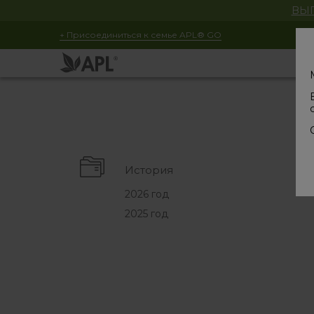
ВЫГ
+ Присоединиться к семье APL® GO
История
2026 год
2025 год