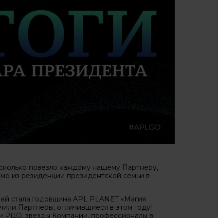
асколько повезло каждому нашему Партнеру,
мо из резиденции президентской семьи в
ией стала годовщина APL PLANET «Магия
чили Партнеры, отличившиеся в этом году!
и РЦО, звезды Компании, профессионалы в