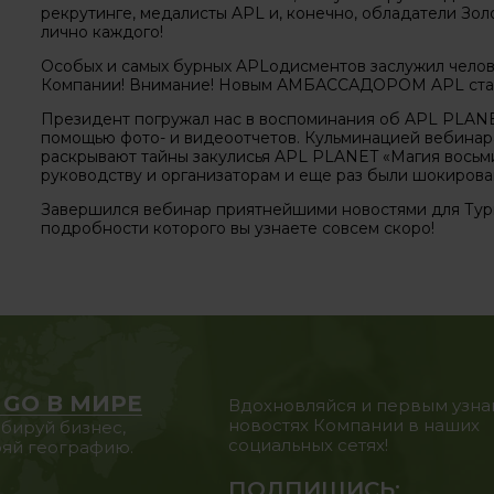
рекрутинге, медалисты APL и, конечно, обладатели Зол
лично каждого!
Особых и самых бурных APLодисментов заслужил чело
Компании! Внимание! Новым АМБАССАДОРОМ APL стала
Президент погружал нас в воспоминания об APL PLANET
помощью фото- и видеоотчетов. Кульминацией вебинара
раскрывают тайны закулисья APL PLANET «Магия восьми»
руководству и организаторам и еще раз были шокиров
Завершился вебинар приятнейшими новостями для Тур
подробности которого вы узнаете совсем скоро!
 GO В МИРЕ
Вдохновляйся и первым узна
новостях Компании в наших
бируй бизнес,
социальных сетях!
яй географию.
ПОДПИШИСЬ: