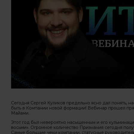
Сегодня Сергей Куликов предельно ясно дал понять, н
быть в Компании новой формации! Вебинар прошел пря
Майами.
Этот год был невероятно насыщенным и его кульминац
восьми». Огромное количество Признания сегодня полу
Самые большие чеки компании, статусные руководител