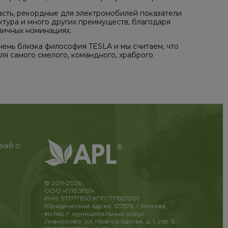
сть, рекордные для электромобилей показатели
ктура и много других преимуществ, благодаря
личных номинациях.
чень близка философия TESLA и мы считаем, что
я самого смелого, командного, храброго
вай о
© 2011-2026
ООО «ГЛБЭПЛ»
ИНН: 9717171510 КПП: 771501001
Юридический адрес: 127576, г.Москва,
вн.тер.г. муниципальный округ
Лианозово, ул. Новгородская, д. 1, стр. 5