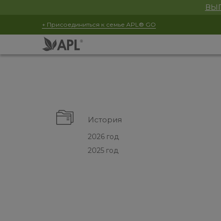
ВЫГ
+ Присоединиться к семье APL® GO
История
2026 год
2025 год