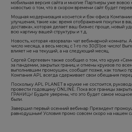
мобильная версия сайта и многие Партнеры уже вовсю 
новостью о том, что в скором времени сайт будет перев
Мощная модернизация коснется и бэк-офиса Компании
улучшения, такие как: время отображения покупки в ва
доставка», которая делает ваш бизнес проще, новый у
всю картину вашей структуры и т.д.
Новость, которая «взорвала» чат вебинарной комнаты. А
число месяца, а весь месяц с 1-го по 30(31)ое число! 
влияет не на текущий, а на следующий месяц.
Сергей Сергеевич также сообщил о том, что круиз «Сем
за пандемии, закрытых границ и отмены круизов по всем
выполнившим промоушен, сообщат позже, как только пр
Компания APL всегда сдерживает свои обещания перед 
Поскольку APL PLANET в круизе не состоится, руково
провести годовщину ONLINE. Пока все границы закрыт
ГРАНИЦ»! Будьте уверены, что это будет самое мощное
были.
Завершил первый осенний вебинар Президент промоуше
равнодушным! Условия промо совсем скоро на нашем сай