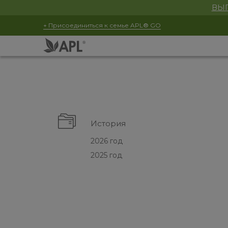
ВЫГ
+ Присоединиться к семье APL® GO
История
2026 год
2025 год