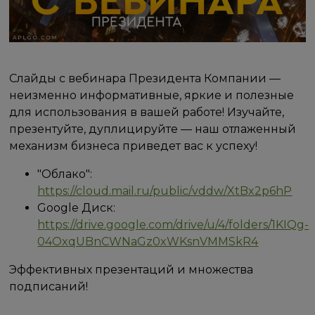
Слайды с вебинара Президента Компании —
неизменно информативные, яркие и полезные
для использования в вашей работе! Изучайте,
презентуйте, дуплицируйте — наш отлаженный
механизм бизнеса приведет вас к успеху!
"Облако":
https://cloud.mail.ru/public/vddw/XtBx2p6hP
Google Диск:
https://drive.google.com/drive/u/4/folders/1KIQg-
04OxqUBnCWNaGz0xWKsnVMMSkR4
Эффективных презентаций и множества
подписаний!