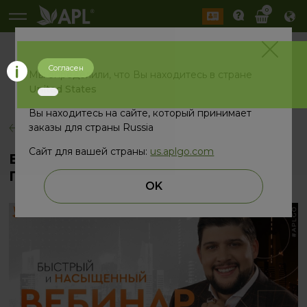
0
Согласен
История
Мы определили, что Вы находитесь в стране
2026 год
2025 год
United States
Вы находитесь на сайте, который принимает
заказы для страны Russia
назад
Сайт для вашей страны:
us.aplgo.com
Быстрый и насыщенный вебинар
Президента уже сегодня
OK