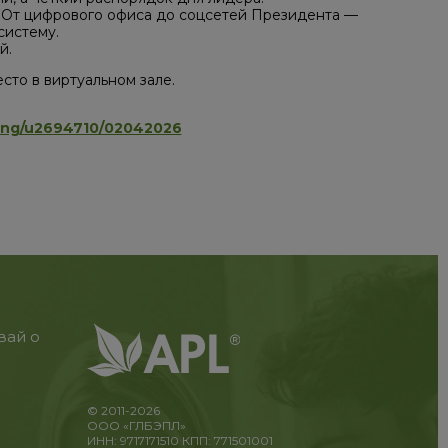
ас. От цифрового офиса до соцсетей Президента —
систему.
й.
есто в виртуальном зале.
ding/u2694710/02042026
вай о
© 2011-2026
ООО «ГЛБЭПЛ»
ИНН: 9717171510 КПП: 771501001