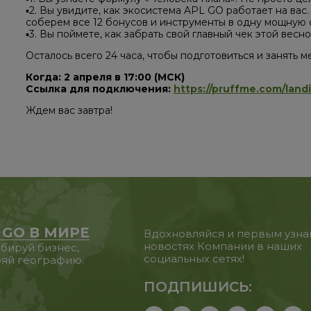
▪️2. Вы увидите, как экосистема APL GO работает на в
соберем все 12 бонусов и инструменты в одну мощную 
▪️3. Вы поймете, как забрать свой главный чек этой весно
Осталось всего 24 часа, чтобы подготовиться и занять м
Когда: 2 апреля в 17:00 (МСК)
Ссылка для подключения:
https://pruffme.com/lan
Ждем вас завтра!
 GO В МИРЕ
Вдохновляйся и первым узна
новостях Компании в наших
бируй бизнес,
социальных сетях!
яй географию.
ПОДПИШИСЬ: