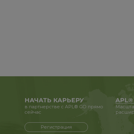
НАЧАТЬ КАРЬЕРУ
APL®
в партнерстве с APL® GO прямо
Масшта
сейчас
расшир
Регистрация