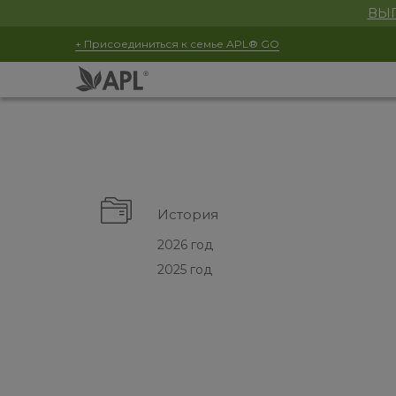
ВЫГ
+ Присоединиться к семье APL® GO
История
2026 год
2025 год