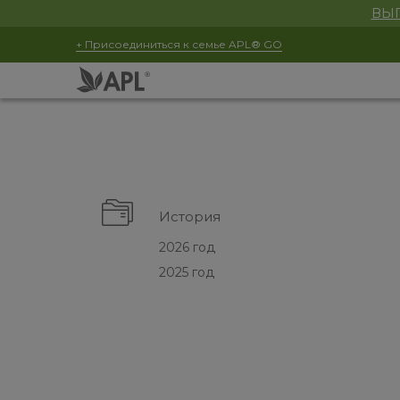
ВЫГ
+ Присоединиться к семье APL® GO
История
2026 год
2025 год