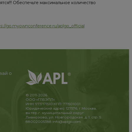
ятся!!! Обеспечьте максимальное количество
s://go.myownconference.ru/aplgo_official
вай о
© 2011-2026
ООО «ГЛБЭПЛ»
ИНН: 9717171510 КПП: 771501001
Юридический адрес: 127576, г.Москва,
вн.тер.г. муниципальный округ
Лианозово, ул. Новгородская, д. 1, стр. 5
88002005388
info@aplgo.com