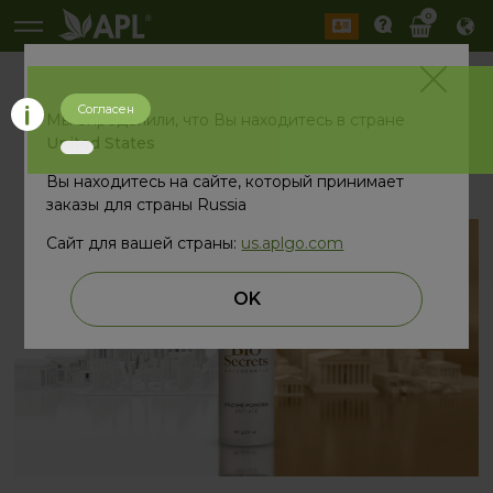
0
Согласен
назад
Мы определили, что Вы находитесь в стране
United States
Вы находитесь на сайте, который принимает
заказы для страны Russia
Сайт для вашей страны:
us.aplgo.com
OK