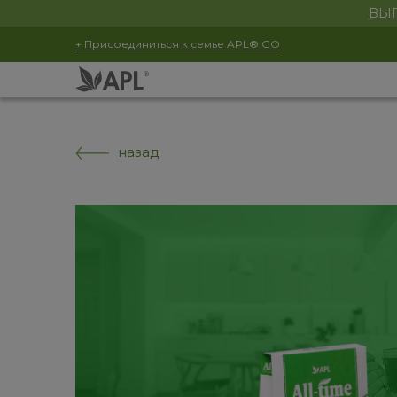
ВЫГ
+ Присоединиться к семье APL® GO
назад