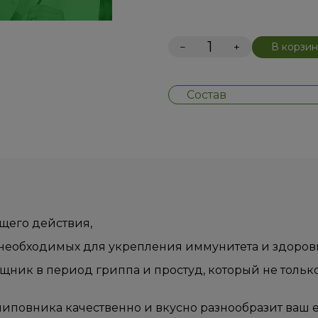
−
+
В корзин
Состав
щего действия,
необходимых для укрепления иммунитета и здоровь
ник в период гриппа и простуд, который не только
шиповника качественно и вкусно разнообразит ваш