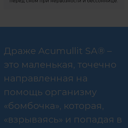
перед сном при нервозности и бессоннице.
Драже Acumullit SA® –
это маленькая, точечно
направленная на
помощь организму
«бомбочка», которая,
«взрываясь» и попадая в