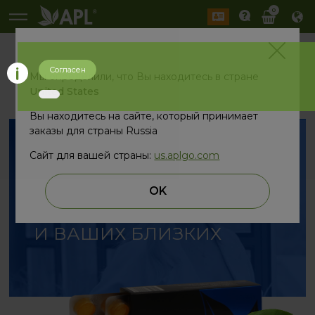
0
Согласен
назад
Мы определили, что Вы находитесь в стране
United States
Вы находитесь на сайте, который принимает
заказы для страны Russia
Сайт для вашей страны:
us.aplgo.com
ХОРОШЕЕ САМОЧУВСТВИЕ
OK
ОТ ПРИРОДЫ ДЛЯ ВАС
И ВАШИХ БЛИЗКИХ