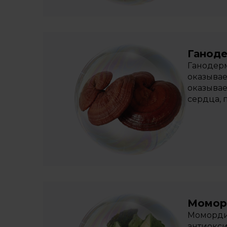
Ганод
Ганодерм
оказывае
оказывае
сердца,
Момор
Моморди
антиокс