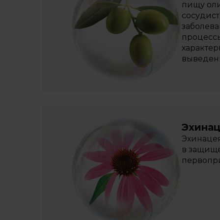
пищу оли
сосудист
заболева
процессы
характер
выведени
Эхина
Эхинацея
в защище
первопр