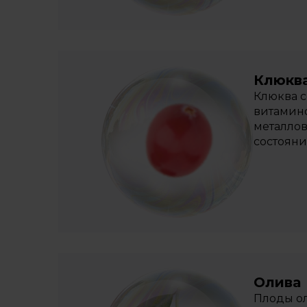
Клюкв
Клюква с
витамино
металлов
состояни
Олива
Плоды ол