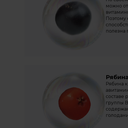
можно от
витамино
Поэтому 
способс
полезна 
Рябина
Рябина к
авитамин
составе 
группы В
содержан
голодан