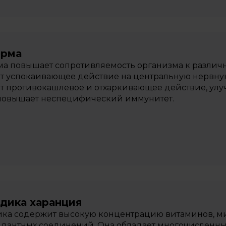
ерма
а повышает сопротивляемость организма к различ
т успокаивающее действие на центральную нервную
т противокашлевое и отхаркивающее действие, улуч
 повышает неспецифический иммунитет.
дика харанция
ка содержит высокую концентрацию витаминов, м
идантных соединений. Она обладает многочисленн