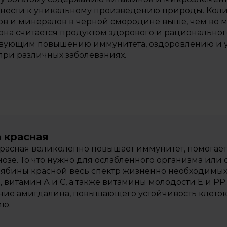
нести к уникальному произведению природы. Коли
в и минералов в черной смородине выше, чем во мн
она считается продуктом здорового и рациональног
твующим повышению иммунитета, оздоровлению и у
при различных заболеваниях.
 красная
расная великолепно повышает иммунитет, помогае
озе. То что нужно для ослабленного организма или 
рябины красной весь спектр жизненно необходимы
, витамин А и С, а также витамины молодости Е и РР
ие амигдалина, повышающего устойчивость клеток
ию.