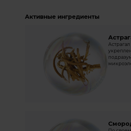
Активные ингредиенты
Астраг
Астрагал
укреплен
подразум
микроэле
Сморо
По свое