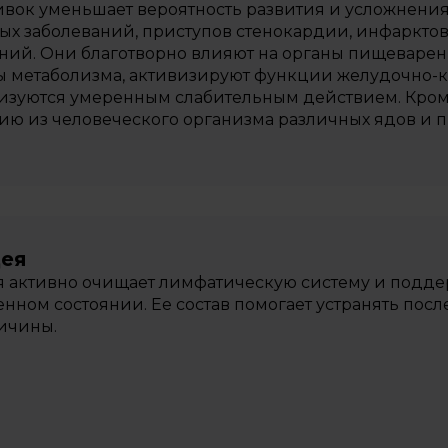
вок уменьшает вероятность развития и усложнения
ых заболеваний, приступов стенокардии, инфаркто
ний. Они благотворно влияют на органы пищеварен
 метаболизма, активизируют функции желудочно-к
изуются умеренным слабительным действием. Кроме
ю из человеческого организма различных ядов и п
цея
 активно очищает лимфатическую систему и подд
нном состоянии. Ее состав помогает устранять посл
ичины.