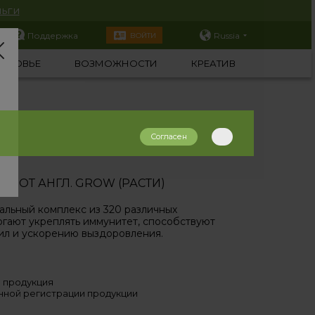
ьги
Поддержка
Russia
ВОЙТИ
ОРОВЬЕ
ВОЗМОЖНОСТИ
КРЕАТИВ
Согласен
 – ОТ АНГЛ. GROW (РАСТИ)
льный комплекс из 320 различных
гают укреплять иммунитет, способствуют
ил и ускорению выздоровления.
 продукция
нной регистрации продукции