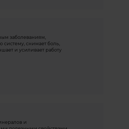
ным заболеваниям,
 систему, снимает боль,
шает и усиливает работу
инералов и
ыми полезными свойствами