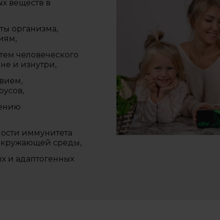
х веществ в
ты организма,
иям,
тем человеческого
не и изнутри,
вием,
русов,
лению
ности иммунитета
окружающей среды,
х и адаптогенных