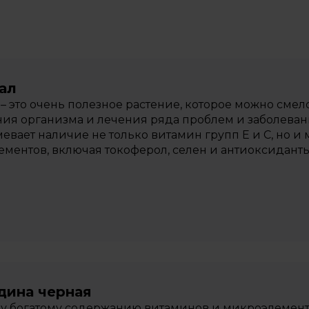
ал
 – это очень полезное растение, которое можно смел
ия организма и лечения ряда проблем и заболевани
евает наличие не только витамин групп Е и С, но и
ментов, включая токоферол, селен и антиоксиданты
дина черная
му богатому содержанию витаминов и микроэлемен