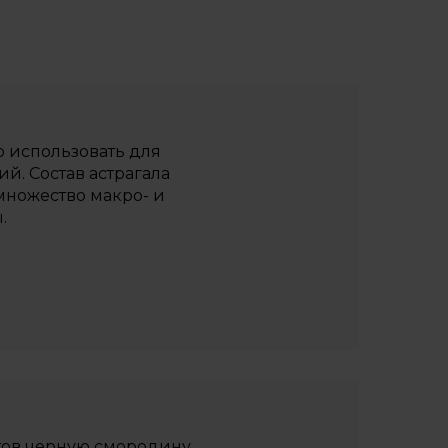
о использовать для
й. Состав астрагала
 множество макро- и
.
тов черную смородину