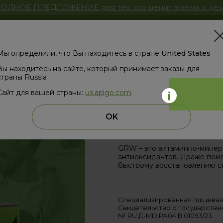
ОДНОЕ ПРЕДЛОЖЕНИЕ для тех, кто ценит время и ден
Магазин
ЗД
Мы определили, что Вы находитесь в стране
United States
Вы находитесь на сайте, который принимает заказы для
страны Russia
Сайт для вашей страны:
us.aplgo.com
GRW
OK
(ПРОИЗНОСИТСЯ «ГРОУ»)
GRW – это витаминно-минера
антиоксидантов. Драже помо
быстрому восстановлению с
Специализированная пищевая
Свидетельство о государстве
№ RU Д-MD.РА04.В.01093/23