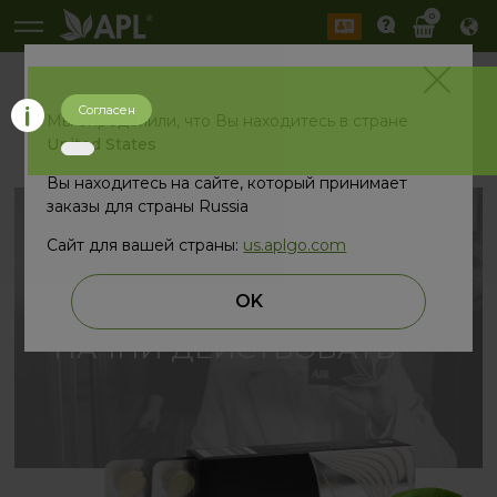
0
Согласен
назад
Мы определили, что Вы находитесь в стране
United States
Вы находитесь на сайте, который принимает
заказы для страны Russia
Сайт для вашей страны:
us.aplgo.com
ВДОХНИ
.
OK
НАЧНИ ДЕЙСТВОВАТЬ