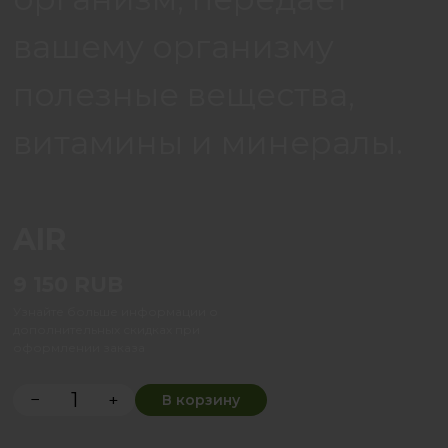
вашему организму
полезные вещества,
витамины и минералы.
AIR
9 150
RUB
Узнайте больше информации о
дополнительных скидках при
оформлении заказа
−
+
В корзину