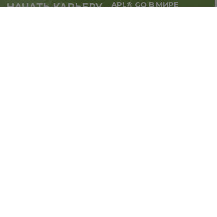
APL® GO В МИРЕ
НАЧАТЬ КАРЬЕРУ
Масштабируй бизнес,
в партнерстве с APL®
расширяй географию.
GO прямо сейчас
Регистрация
Вдохновляйся и первым узнавай о новостях
Компании в наших социальных сетях!
ПОДПИШИСЬ: